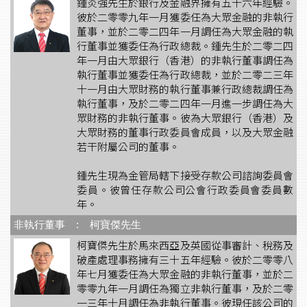
鍾炎強先生於銀行及金融界擁有五十六年經驗。
彼於二零零九年一月獲委任為大眾金融的非執行
董事，並於二零二四年一月調任為大眾金融的執
行董事並獲委任為行政總裁。鍾先生於二零二四
年一月由大眾銀行（香港）的非執行董事調任為
執行董事並獲委任為行政總裁，並於二零二三年
十一月由大眾財務的執行董事兼行政總裁調任為
執行董事，及於二零二四年一月進一步調任為大
眾財務的非執行董事。彼為大眾銀行（香港）及
大眾財務的董事行政委員會成員，以及大眾金融
若干附屬公司的董事。
鍾先生現為金管局轄下接受存款公司諮詢委員會
委員。彼曾任存款公司公會行政委員會委員數
年。
非執行董事 : 柯寶傑先生
柯寶傑先生於馬來西亞及英國從事審計、稅務及
破產處理事務擁有三十五年經驗。彼於二零零八
年七月獲委任為大眾金融的非執行董事，並於二
零零九年一月調任為獨立非執行董事，及於二零
一三年十月調任為非執行董事。彼現任該公司的