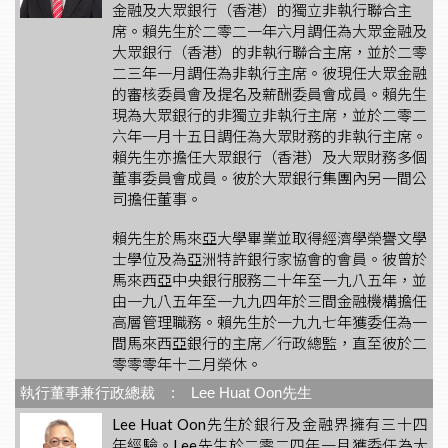
金融及大眾銀行（香港）的獨立非執行聯合主
席。賴先生於二零二一年六月調任為大眾金融及
大眾銀行（香港）的非執行聯合主席，並於二零
二三年一月調任為非執行主席。彼現任大眾金融
的審核委員會及提名及薪酬委員會成員。賴先生
現為大眾銀行的非獨立非執行主席，並於二零二
六年一月十五日調任為大眾財務的非執行主席。
賴先生亦擔任大眾銀行（香港）及大眾財務多個
董事委員會成員。彼於大眾銀行集團內另一間公
司擔任董事。
賴先生於馬來亞大學畢業並取得經濟學榮譽文學
士學位及為亞洲特許銀行家協會的會員。彼曾於
馬來西亞中央銀行服務二十年至一九八五年，並
由一九八五年至一九九四年於三間金融機構擔任
高層管理職務。賴先生於一九九七年獲委任為一
間馬來西亞銀行的主席／行政總監，直至彼於二
零零零年十二月榮休。
執行董事兼行政總裁 : Lee Huat Oon先生
Lee Huat Oon先生於銀行及金融界擁有三十四
年經驗。Lee先生於二零二四年一月獲委任為大