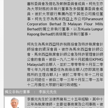
審核委員會及提名及薪酬委員會成員。柯先生亦
為大眾財務的非執行董事及多個董事委員會成
員。彼於大眾銀行集團內若干其他公司擔任董
事。柯先生亦為馬來西亞上市公司Paramount
Corporation Berhad及Malayan Flour Mills
Berhad的獨立非執行董事，以及Kuala Lumpur
Kepong Berhad的高級獨立非執行董事。
柯先生為馬來西亞特許稅務協會及特許執業會計
師協會的資深會員。彼亦為馬來西亞會計師公
會、馬來西亞執業會計師公會及特許管理會計師
公會的會員。彼自一九八二年十月起擔任KPMG
Malaysia的合夥人，並於二零零零年十月至二零
零七年九月底獲委任為高級合夥人(亦即其他事
務所的主理合夥人)。彼於二零零七年十二月從
該公司退任。彼自二零一三年十月至二零一五年
十二月擔任大眾銀行副行政總監。
獨立非執行董事 : 李振元先生
李振元先生於法律界擁有二十五年經驗，其中十
三年為執業律師，主要從事商業及公司事務。彼