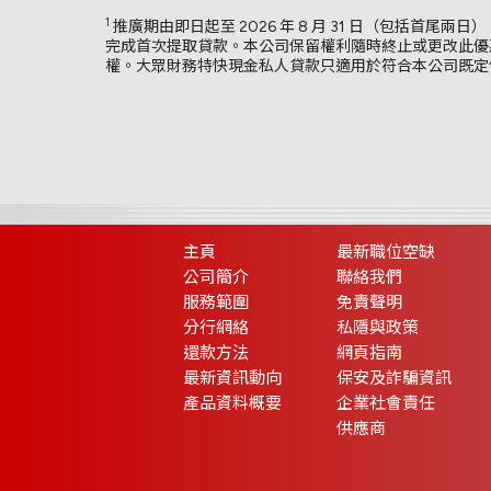
1
推廣期由即日起至 2026 年 8 月 31 日（包括首尾兩
完成首次提取貸款。本公司保留權利隨時終止或更改此優
權。大眾財務特快現金私人貸款只適用於符合本公司既定
主頁
最新職位空缺
公司簡介
聯絡我們
服務範圍
免責聲明
分行網絡
私隱與政策
還款方法
網頁指南
最新資訊動向
保安及詐騙資訊
產品資料概要
企業社會責任
供應商