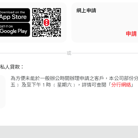
網上申請
申請
或
私人貸款：
為方便未能於一般辦公時間辦理申請之客戶，本公司部份分行
五﹞ 及至下午 1 時 ﹝星期六﹞，詳情可查閱「
分行網絡
」