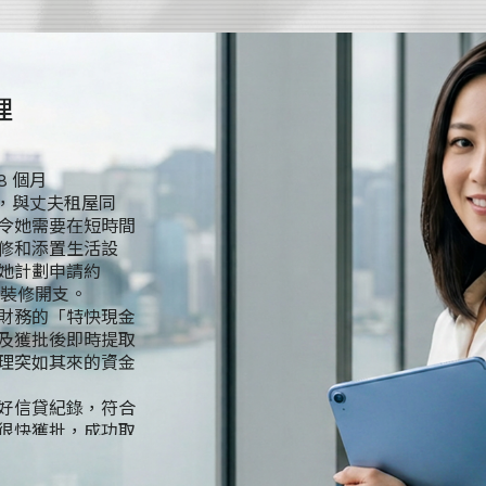
售顧問
8 個月
生活開支穩定。由於
K$90,000 的
「特快現金私人貸
核服務，成功申請
$800,000，這
錄，林先生的申請
00 貸款，解決了燃
分順暢，從提交申
讓他能及時處理家