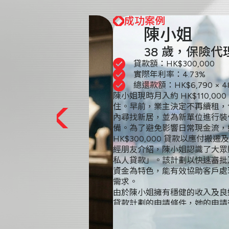
成功案例
林先生
48 歲，珠寶零
貸款額：HK$95,000
實際年利率：5.19%
總還款額：HK$2,169 × 4
林先生月入約 HK$19,000，
家人突發健康問題，他急需一筆約 H
資金以應付醫療開支。
林先生偶然在網上看到大眾財務
款」的廣告，該計劃提供快速批
後可即時提取現金，貸款額高達 HK
正好符合他的緊急需要。
憑藉穩定的工作和良好的信貸紀
迅速獲批，成功取得 HK$95,0
眉之急。
林先生分享道，整個申請過程十
請到資金到手無需長時間等待，
人的醫療開支，安心照顧家人。