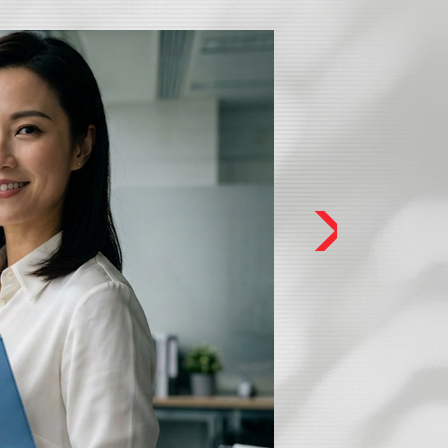
成功案例
陳
38
貸款額：HK
實際年利率：
總還款額：HK
陳小姐現時月入約 
住。早前，業主
內尋找新居，並
備。為了避免影
HK$300,00
經朋友介紹，陳
私人貸款」。該
資金為特色，能
需求。
由於陳小姐擁有
貸款計劃的申請
得 HK$300,00
陳小姐表示，批