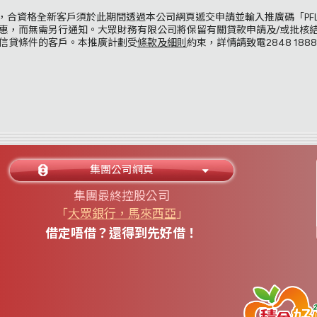
日），合資格全新客戶須於此期間透過本公司網頁遞交申請並輸入推廣碼「PFL202
惠，而無需另行通知。大眾財務有限公司將保留有關貸款申請及/或批核
信貸條件的客戶。本推廣計劃受
條款及細則
約束，詳情請致電
2848 1888
集團公司網頁
集團最終控股公司
「
大眾銀行，馬來西亞
」
借定唔借？還得到先好借！