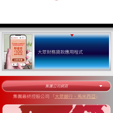
大眾財務貸款應用程式
集團公司網頁
集團最終控股公司
「
大眾銀行，馬來西亞
」