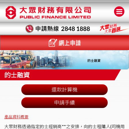
的士融資
還款計算機
申請手續
產品資料概要
大眾財務透過指定的士經銷商**之安排，向的士租購人(司機用