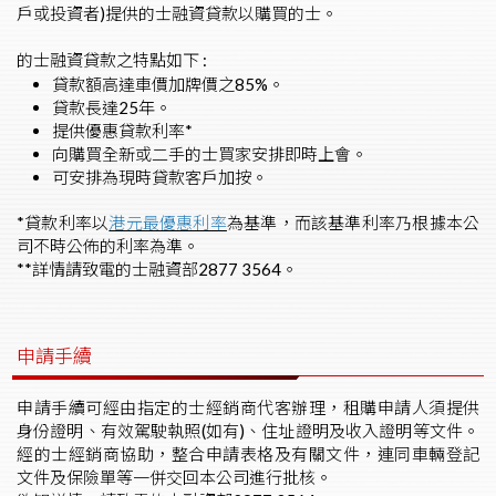
戶或投資者)提供的士融資貸款以購買的士。
的士融資貸款之特點如下 :
貸款額高達車價加牌價之85%。
貸款長達25年。
提供優惠貸款利率*
向購買全新或二手的士買家安排即時上會。
可安排為現時貸款客戶加按。
*貸款利率以
港元最優惠利率
為基準，而該基準利率乃根據本公
司不時公佈的利率為準。
**詳情請致電的士融資部2877 3564。
申請手續
申請手續可經由指定的士經銷商代客辦理，租購申請人須提供
身份證明、有效駕駛執照(如有)、住址證明及收入證明等文件。
經的士經銷商協助，整合申請表格及有關文件，連同車輛登記
文件及保險單等一併交回本公司進行批核。